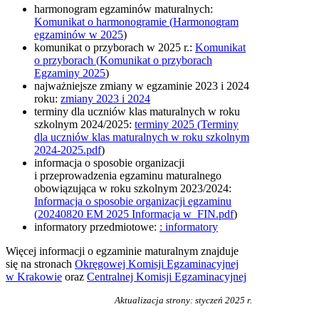
harmonogram egzaminów maturalnych:
Komunikat o harmonogramie (
Harmonogram
egzaminów w 2025
)
komunikat o przyborach w 2025 r.:
Komunikat
o przyborach (
Komunikat o przyborach
Egzaminy 2025
)
najważniejsze zmiany w egzaminie 2023 i 2024
roku:
zmiany 2023 i 2024
terminy dla uczniów klas maturalnych w roku
szkolnym 2024/2025:
terminy 2025 (
Terminy
dla uczniów klas maturalnych w roku szkolnym
2024-2025.pdf
)
informacja o sposobie organizacji
i przeprowadzenia egzaminu maturalnego
obowiązująca w roku szkolnym 2023/2024:
Informacja o sposobie organizacji egzaminu
(
20240820 EM 2025 Informacja w_FIN.pdf
)
informatory przedmiotowe:
:
informatory
Więcej informacji o egzaminie maturalnym znajduje
się na stronach
Okręgowej Komisji Egzaminacyjnej
w Krakowie
oraz
Centralnej Komisji Egzaminacyjnej
Aktualizacja strony: styczeń 2025 r.