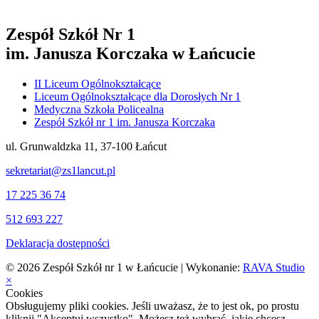
Zespół Szkół Nr 1
im. Janusza Korczaka w Łańcucie
II Liceum Ogólnokształcące
Liceum Ogólnokształcące dla Dorosłych Nr 1
Medyczna Szkoła Policealna
Zespół Szkół nr 1 im. Janusza Korczaka
ul. Grunwaldzka 11, 37-100 Łańcut
sekretariat@zs1lancut.pl
17 225 36 74
512 693 227
Deklaracja dostępności
© 2026 Zespół Szkół nr 1 w Łańcucie | Wykonanie:
RAVA Studio
×
Cookies
Obsługujemy pliki cookies. Jeśli uważasz, że to jest ok, po prostu
kliknij "Akceptuj wszystko". Możesz też wybrać, jakie chcesz