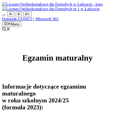
Przejdź
do
treści
A-
A
A+
Dziennik UONET+
Microsoft 365
Menu
Egzamin maturalny
Informacje dotyczące egzaminu
maturalnego
w roku szkolnym 2024/25
(formuła 2023):