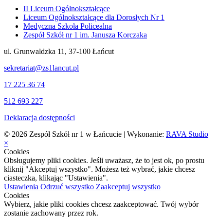
II Liceum Ogólnokształcące
Liceum Ogólnokształcące dla Dorosłych Nr 1
Medyczna Szkoła Policealna
Zespół Szkół nr 1 im. Janusza Korczaka
ul. Grunwaldzka 11, 37-100 Łańcut
sekretariat@zs1lancut.pl
17 225 36 74
512 693 227
Deklaracja dostępności
© 2026 Zespół Szkół nr 1 w Łańcucie | Wykonanie:
RAVA Studio
×
Cookies
Obsługujemy pliki cookies. Jeśli uważasz, że to jest ok, po prostu
kliknij "Akceptuj wszystko". Możesz też wybrać, jakie chcesz
ciasteczka, klikając "Ustawienia".
Ustawienia
Odrzuć wszystko
Zaakceptuj wszystko
Cookies
Wybierz, jakie pliki cookies chcesz zaakceptować. Twój wybór
zostanie zachowany przez rok.