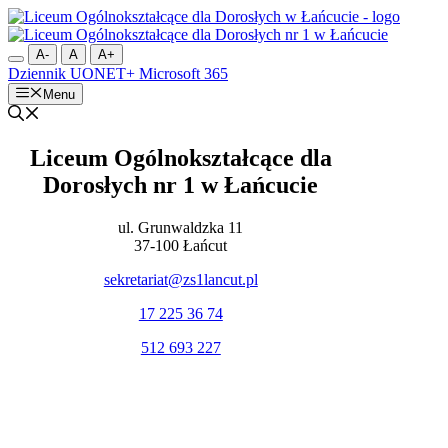
Przejdź
do
treści
A-
A
A+
Dziennik UONET+
Microsoft 365
Menu
Liceum Ogólnokształcące dla
Dorosłych nr 1 w Łańcucie
ul. Grunwaldzka 11
37-100 Łańcut
sekretariat@zs1lancut.pl
17 225 36 74
512 693 227